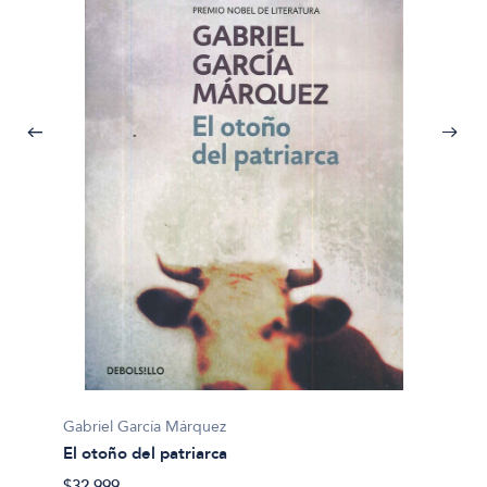
Gabriel García Márquez
Gabrie
El otoño del patriarca
La hoj
$32.999