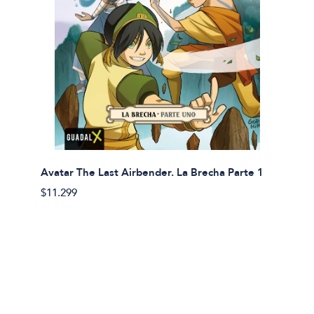
Avatar The Last Airbender. La Brecha Parte 1
Avatar
$11.299
$11.29