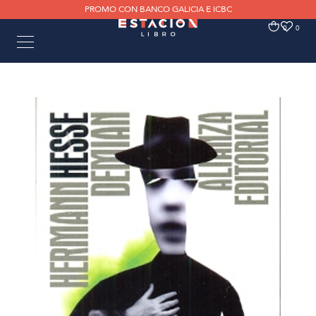
PROMO CON BANCO GALICIA E ICBC
0
0