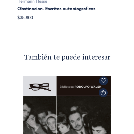
Herman
Hermann Hesse
Siddha
Obstinacion. Escritos autobiograficos
$23.49
$35.800
ño
También te puede interesar