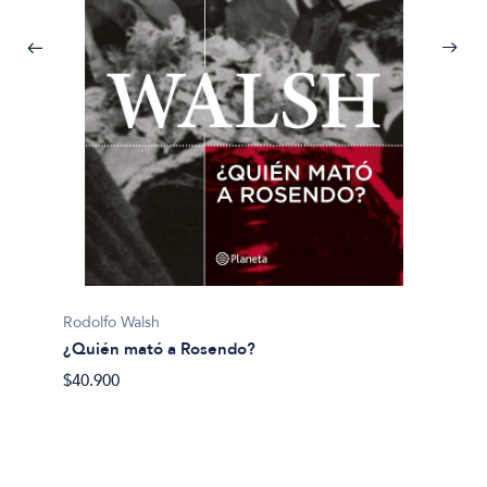
Pijuan, 
Rodolfo Walsh
¿Y si 
¿Quién mató a Rosendo?
$40.50
$40.900