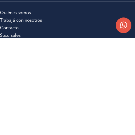
Quiénes somos
Trabajá con nosotros
Contacto
Sucursales
Compra Online
Atención al cliente
Preguntas frecuentes
Términos y condiciones
Botón de arrepentimiento