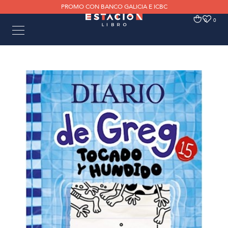
PROMO CON BANCO GALICIA E ICBC
0
0