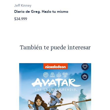
Jeff Ki
Jeff Kinney
El dia
Diario de Greg. Hazlo tu mismo
especi
$34.999
$43.99
También te puede interesar