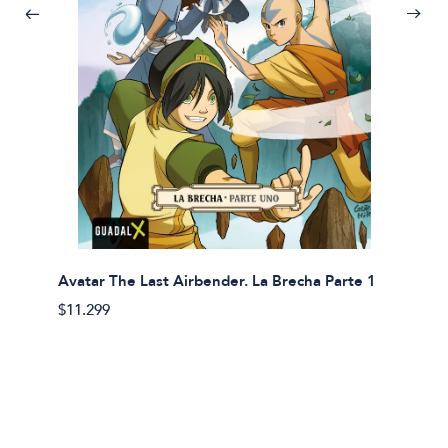
Avatar The Last Airbender. La Brecha Parte 1
Avatar
$11.299
$11.29