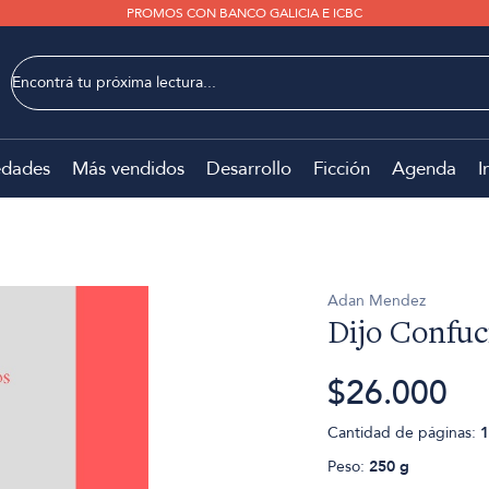
PROMOS CON BANCO GALICIA E ICBC
dades
Más vendidos
Desarrollo
Ficción
Agenda
I
Adan Mendez
Dijo Confuc
$26.000
Cantidad de páginas:
1
Peso:
250 g