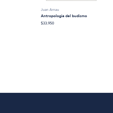
Yoshi
Apre
Juan Arnau
budi
Antropologia del budismo
$82.
$33.950