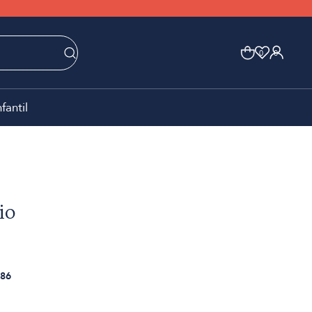
0
0
nfantil
io
86