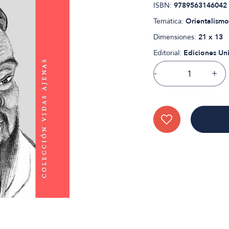
ISBN:
9789563146042
Temática:
Orientalismo
Dimensiones:
21 x 13
Editorial:
Ediciones Un
-
+