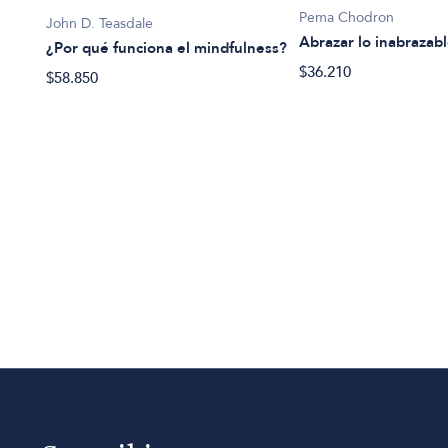
Pema Chodron
John D. Teasdale
Abrazar lo inabrazab
¿Por qué funciona el mindfulness?
$36.210
$58.850