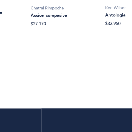
Ken Wilber
Chatral Rimpoche
le
Antologia
Accion compasiva
$33.950
$27.170