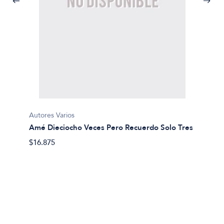
Autores Varios
Amé Dieciocho Veces Pero Recuerdo Solo Tres
Romina
$16.875
Cazad
$29.50