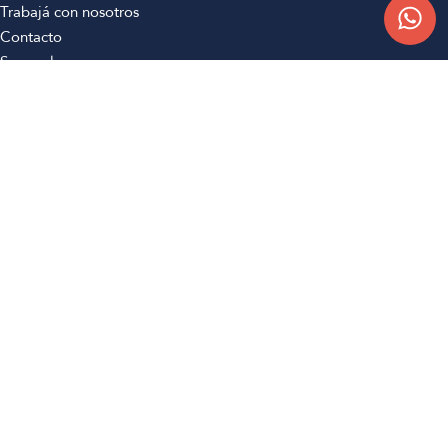
Trabajá con nosotros
Contacto
Sucursales
Compra Online
Atención al cliente
Preguntas frecuentes
Términos y condiciones
Botón de arrepentimiento