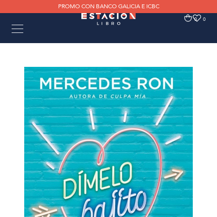
PROMO CON BANCO GALICIA E ICBC
0
0