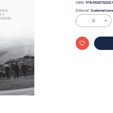
ISBN:
978-950075203-
Editorial:
Sudamerican
-
+