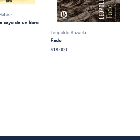
Mabire
e cayó de un libro
Leopoldo Brizuela
Fado
Eliz
$18.000
La c
$27.