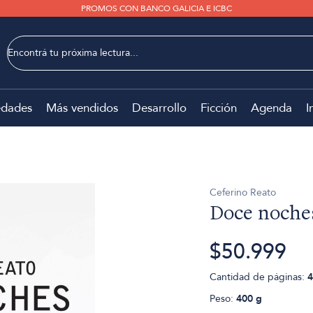
PROMOS CON BANCO GALICIA E ICBC
dades
Más vendidos
Desarrollo
Ficción
Agenda
I
Ceferino Reato
Doce noche
$50.999
Cantidad de páginas:
4
Peso:
400 g