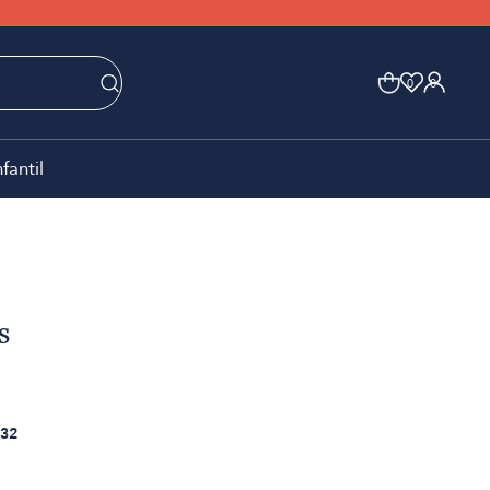
0
0
nfantil
s
32