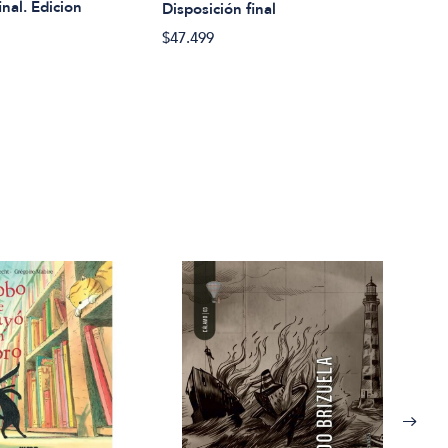
inal. Edicion
Oper
Disposición final
$47.
$47.499