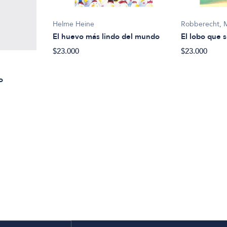
Helme Heine
Robberecht, 
El huevo más lindo del mundo
El lobo que s
$23.000
$23.000
o