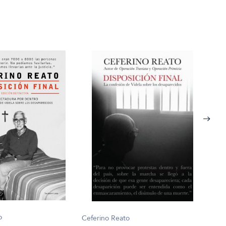
o
Cefe
Ceferino Reato