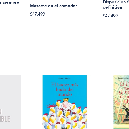
Disposicion f
ue siempre
Masacre en el comedor
definitiva
$47.499
$47.499