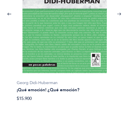
Georg Didi-Huberman
Dario S
¡Qué emoción! ¿Qué emoción?
¿Para q
$15.900
$32.90