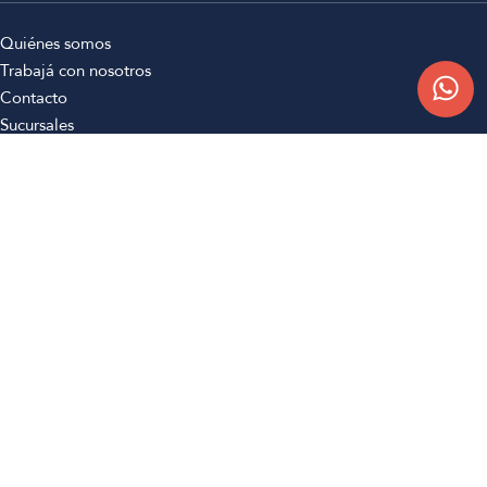
Quiénes somos
Trabajá con nosotros
Contacto
Sucursales
Compra Online
Atención al cliente
Preguntas frecuentes
Términos y condiciones
Botón de arrepentimiento