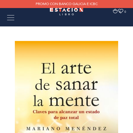
PROMO CON BANCO GALICIA E ICBC
0
0