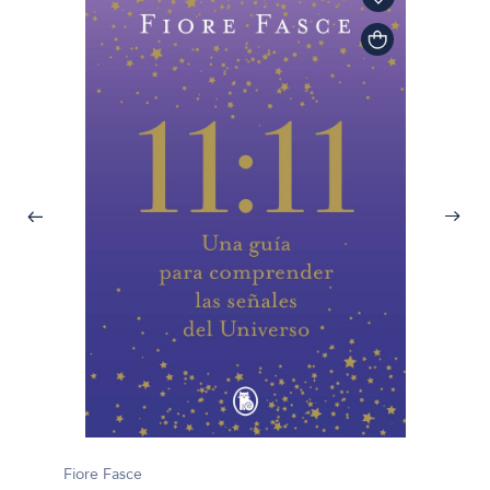
Fiore Fasce
Oliver 