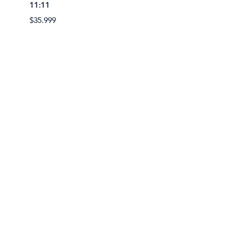
11:11
Activa
$35.999
$42.90