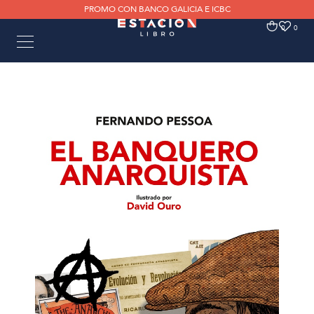
PROMO CON BANCO GALICIA E ICBC
0
0