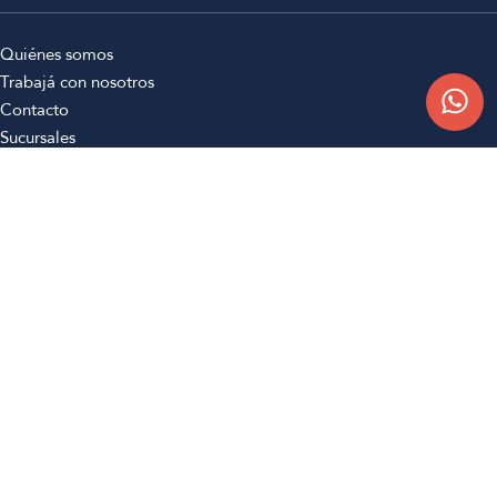
Quiénes somos
Trabajá con nosotros
Contacto
Sucursales
Compra Online
Atención al cliente
Preguntas frecuentes
Términos y condiciones
Botón de arrepentimiento