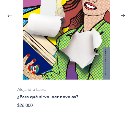
Alejandra Laera
¿Para qué sirve leer novelas?
Cesar A
$26.000
Actos 
$34.99