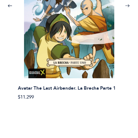
Avatar The Last Airbender. La Brecha Parte 1
Avatar
$11.299
$11.29