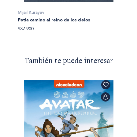
Mijail Kurayev
Mijail 
Petia camino al reino de los cielos
Ronda
$37.900
$28.90
También te puede interesar