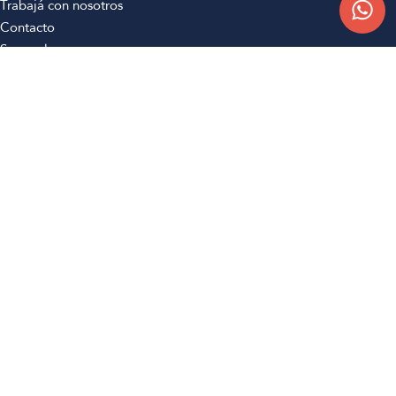
Trabajá con nosotros
Contacto
Sucursales
Compra Online
Atención al cliente
Preguntas frecuentes
Términos y condiciones
Botón de arrepentimiento