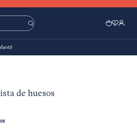
0
0
nfantil
nista de huesos
08