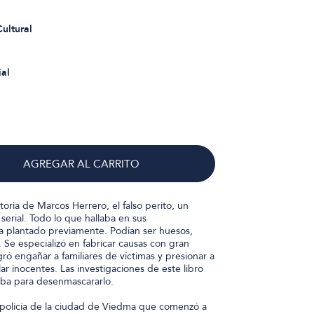
ultural
ial
AGREGAR AL CARRITO
toria de Marcos Herrero, el falso perito, un
erial. Todo lo que hallaba en sus
ía plantado previamente. Podían ser huesos,
Se especializó en fabricar causas con gran
ró engañar a familiares de víctimas y presionar a
lar inocentes. Las investigaciones de este libro
eba para desenmascararlo.
policía de la ciudad de Viedma que comenzó a