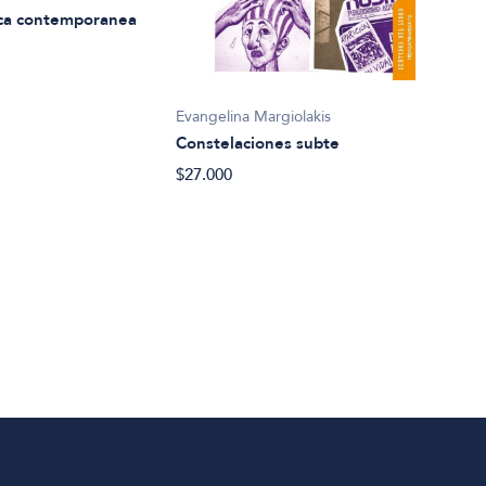
ca contemporanea
Ricar
Evangelina Margiolakis
Crím
Constelaciones subte
$37.
$27.000