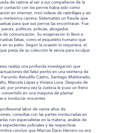
ueda de rastros al ver a sus compañeros de la
or contacto con los perros había sido como
ión en internet, miró videos de rastrillajes y así
su meteórica carrera. Sistematizó un fraude que
ruebas para que sus perros las encontraran. Fue
 jueces, políticos, policías, abogados
s de comunicación. Su enajenación lo llevó a
ruebas falsas, como el esqueleto humano que
n su patio. Según la ocasión lo requiriera, el
qué pieza de su colección le servía para inculpar
asso realiza una profunda investigación que
actuaciones del falso perito en una veintena de
de Facundo Astudillo Castro, Santiago Maldonado,
Salto, Marcela López y Viviana Luna. Después de
d, por primera vez la Justicia le puso un freno
 convertido en una máquina de plantar
as e involucrar inocentes.
profesional labor de varios años de
iones, consultas con las partes involucradas en
arlas con especialistas en la materia, análisis de
 expedientes judiciales y las respectivas
rmitirá concluir que Marcos Darío Herrero no era