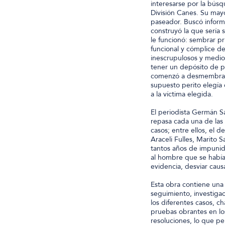
interesarse por la búsq
División Canes. Su may
paseador. Buscó informac
construyó la que sería 
le funcionó: sembrar p
funcional y cómplice de
inescrupulosos y medio
tener un depósito de p
comenzó a desmembrar e
supuesto perito elegía 
a la víctima elegida.
El periodista Germán S
repasa cada una de las 
casos; entre ellos, el 
Araceli Fulles, Marito 
tantos años de impunida
al hombre que se había
evidencia, desviar caus
Esta obra contiene una 
seguimiento, investigac
los diferentes casos, ch
pruebas obrantes en los
resoluciones, lo que pe