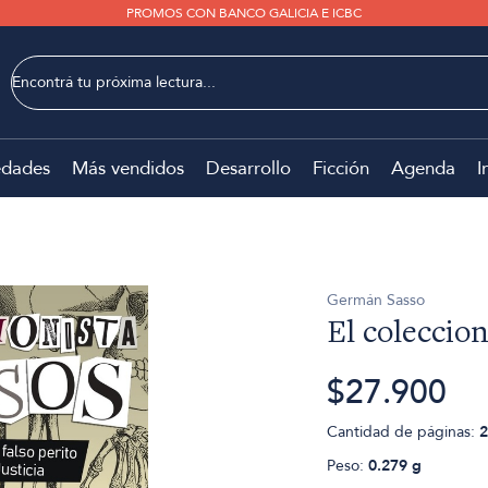
PROMOS CON BANCO GALICIA E ICBC
dades
Más vendidos
Desarrollo
Ficción
Agenda
I
Germán Sasso
El coleccio
$27.900
Cantidad de páginas:
2
Peso:
0.279 g