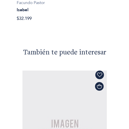
Facundo Pastor
Facund
Isabel
Embos
$32.199
$41.99
También te puede interesar