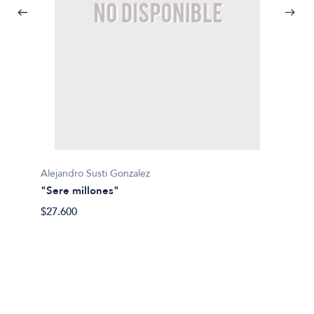
Alejandro Susti Gonzalez
Fabio 
"Sere millones"
1810
$27.600
$31.40