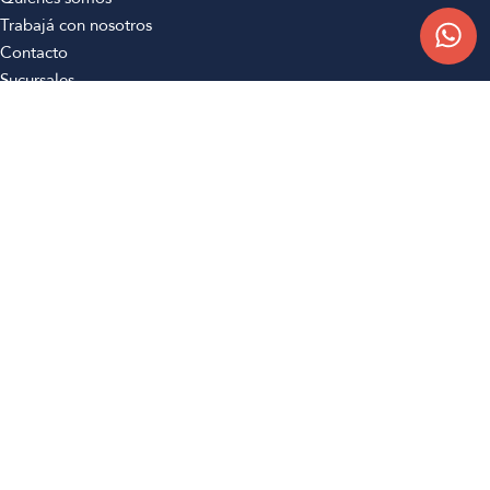
Trabajá con nosotros
Contacto
Sucursales
Compra Online
Atención al cliente
Preguntas frecuentes
Términos y condiciones
Botón de arrepentimiento