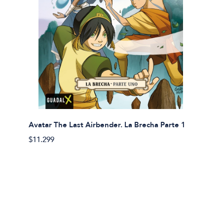
Avatar The Last Airbender. La Brecha Parte 1
Avatar
$11.299
$11.29