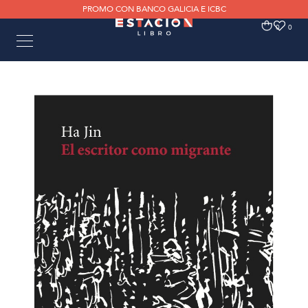
PROMO CON BANCO GALICIA E ICBC
0
0