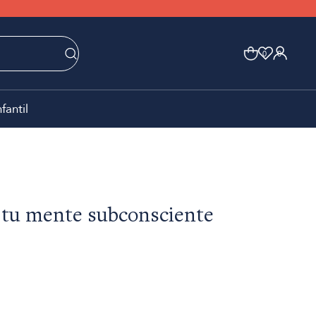
0
0
nfantil
 tu mente subconsciente