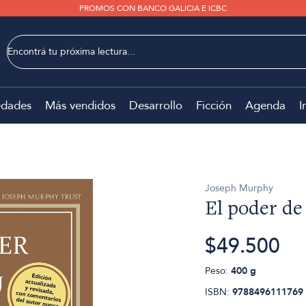
PROMOS CON BANCO GALICIA E ICBC
dades
Más vendidos
Desarrollo
Ficción
Agenda
I
Joseph Murphy
El poder de
$49.500
Peso:
400 g
ISBN:
9788496111769