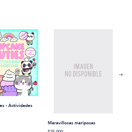
Rued
es - Actividades
$21.
Maravillosas mariposas
$25.000