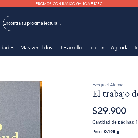
PROMOS CON BANCO GALICIA E ICBC
dades
Más vendidos
Desarrollo
Ficción
Agenda
I
Ezequiel Alemian
El trabajo 
$29.900
Cantidad de páginas:
1
Peso:
0.195 g