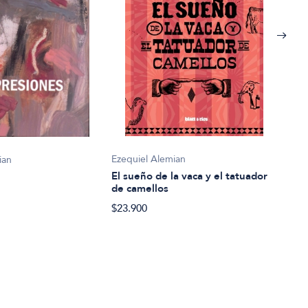
Ezequiel Alemian
ian
El sueño de la vaca y el tatuador
Ezeq
de camellos
Una 
$23.900
$28.