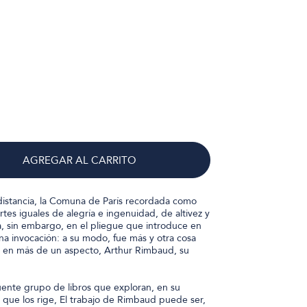
AGREGAR AL CARRITO
distancia, la Comuna de París recordada como
tes iguales de alegría e ingenuidad, de altivez y
, sin embargo, en el pliegue que introduce en
 una invocación: a su modo, fue más y otra cosa
, en más de un aspecto, Arthur Rimbaud, su
uente grupo de libros que exploran, en su
ey que los rige, El trabajo de Rimbaud puede ser,