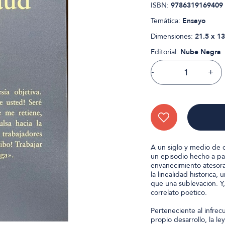
ISBN:
9786319169409
Temática:
Ensayo
Dimensiones:
21.5 x 13
Editorial:
Nube Negra
-
+
A un siglo y medio de 
un episodio hecho a par
envanecimiento atesora
la linealidad histórica,
que una sublevación. Y
correlato poético.
Perteneciente al infrec
propio desarrollo, la l