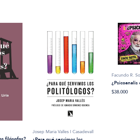
Facundo R. S
¿Psicoanalis 
$38.000
Josep Maria Valles I Casadevall
s filósofos?
¿Para qué servimos los