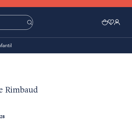
0
0
nfantil
de Rimbaud
28