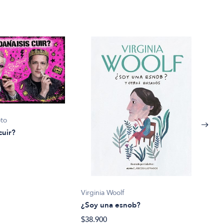
oto
cuir?
Virginia Woolf
¿Soy una esnob?
Bert
$38.900