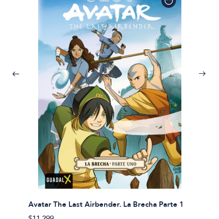
Avatar The Last Airbender. La Brecha Parte 1
Avatar
$11.299