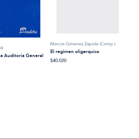
Marcos Giménez Zapiola (Comp.)
Fabi
ik
El regimen oligarquico
En e
la Auditoria General
$40.020
$27.