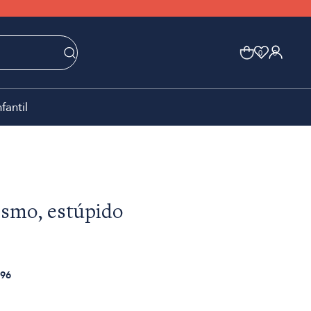
0
0
nfantil
ismo, estúpido
96