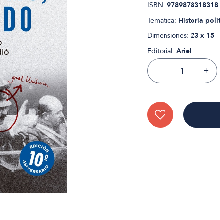
ISBN:
9789878318318
Temática:
Historia poli
Dimensiones:
23 x 15
Editorial:
Ariel
-
+