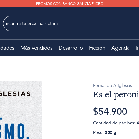
PROMOS CON BANCO GALICIA E ICBC
dades
Más vendidos
Desarrollo
Ficción
Agenda
I
Fernando A.Iglesias
Es el peron
$54.900
Cantidad de páginas:
4
Peso:
550 g