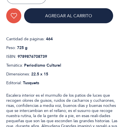
AGREGAR AL CARRITO
Cantidad de páginas:
464
Peso:
725 g
ISBN:
9789876708739
Temática:
Periodismo Cultural
Dimensiones:
22.5 x 15
Editorial:
Tusquets
Escalera interior es el murmullo de los patios de luces que
recogen olores de guisos, ruidos de cacharros y cucharones,
risas, confidencias a media voz, buenos días y buenas noches
que se intercambian en el rellano; es el susurro que recoge
nuestra rutina, la de la gente de a pie, en esas reali-dades
pequeñas que son las que esconden las grandes historias. Las
que, durante años, Almudena Grandes imaginó y regaló a sus