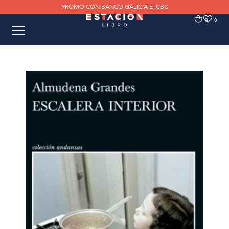
PROMO CON BANCO GALICIA E ICBC
0
0