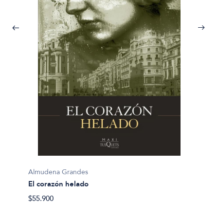
Almude
Almudena Grandes
Las ed
El corazón helado
$26.90
$55.900