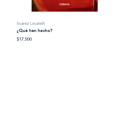
Suárez Locatelli
¿Qué han hecho?
$17.500
Hector 
Ahora 
$38.89