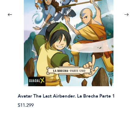
Avatar The Last Airbender. La Brecha Parte 1
Avatar
$11.299
$11.29