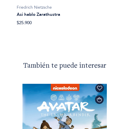
Friedrich Nietzsche
Friedri
Asi hablo Zarathustra
La Gen
$25.900
$32.00
También te puede interesar