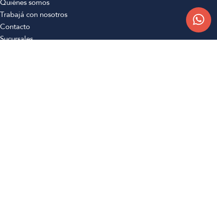
Quiénes somos
Trabajá con nosotros
Contacto
Sucursales
Compra Online
Atención al cliente
Preguntas frecuentes
Términos y condiciones
Botón de arrepentimiento