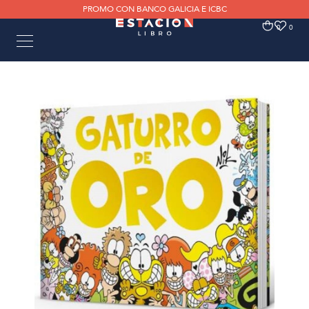
PROMO CON BANCO GALICIA E ICBC
0
0