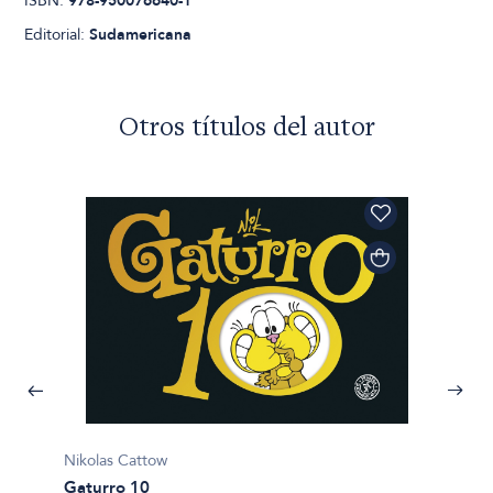
ISBN:
978-950076640-1
Editorial:
Sudamericana
Otros títulos del autor
Nikolas
Nikolas Cattow
Gaturr
Gaturro 10