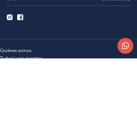
Quiénes somos
Trabajá con nosotros
Contacto
Sucursales
Compra Online
Atención al cliente
Preguntas frecuentes
Términos y condiciones