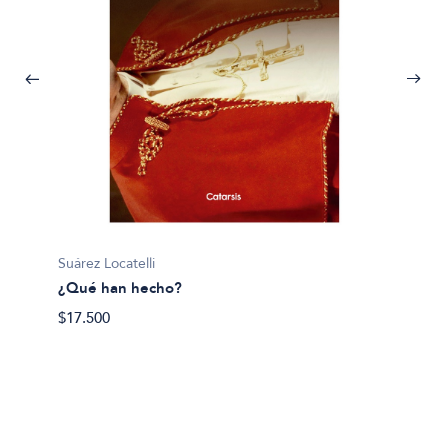
Suárez Locatelli
¿Qué han hecho?
$17.500
Hector 
Ahora 
$38.89