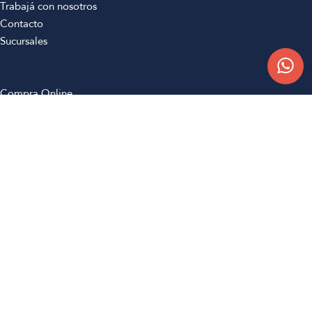
Trabajá con nosotros
Contacto
Sucursales
Compra Online
Atención al cliente
Preguntas frecuentes
Términos y condiciones
Botón de arrepentimiento