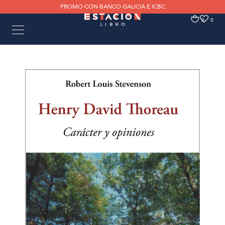
PROMO CON BANCO GALICIA E ICBC
0
0