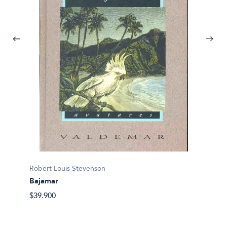
Robert Louis Stevenson
Bajamar
Robert
$39.900
Histor
$26.90