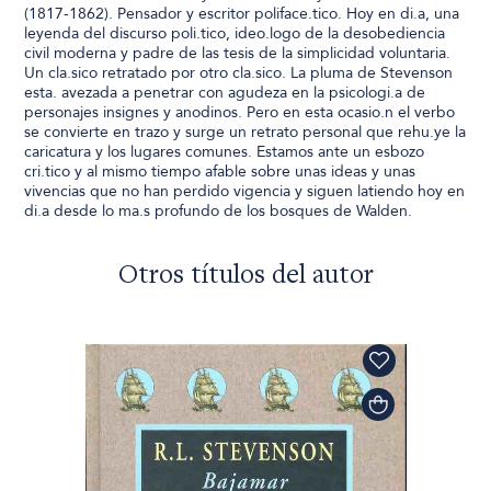
(1817-1862). Pensador y escritor poliface.tico. Hoy en di.a, una
leyenda del discurso poli.tico, ideo.logo de la desobediencia
civil moderna y padre de las tesis de la simplicidad voluntaria.
Un cla.sico retratado por otro cla.sico. La pluma de Stevenson
esta. avezada a penetrar con agudeza en la psicologi.a de
personajes insignes y anodinos. Pero en esta ocasio.n el verbo
se convierte en trazo y surge un retrato personal que rehu.ye la
caricatura y los lugares comunes. Estamos ante un esbozo
cri.tico y al mismo tiempo afable sobre unas ideas y unas
vivencias que no han perdido vigencia y siguen latiendo hoy en
di.a desde lo ma.s profundo de los bosques de Walden.
Otros títulos del autor