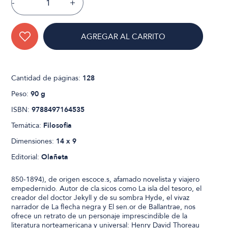
-
+
AGREGAR AL CARRITO
Cantidad de páginas:
128
Peso:
90 g
ISBN:
9788497164535
Temática:
Filosofia
Dimensiones:
14 x 9
Editorial:
Olañeta
850-1894), de origen escoce.s, afamado novelista y viajero
empedernido. Autor de cla.sicos como La isla del tesoro, el
creador del doctor Jekyll y de su sombra Hyde, el vivaz
narrador de La flecha negra y El sen.or de Ballantrae, nos
ofrece un retrato de un personaje imprescindible de la
literatura norteamericana y universal: Henry David Thoreau