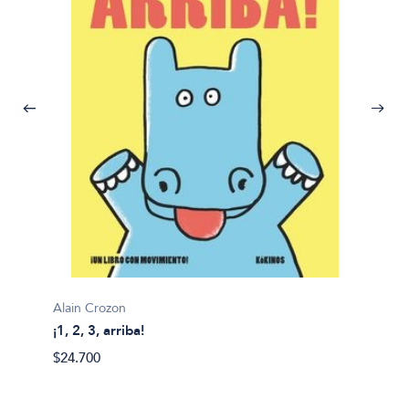
Alain Crozon
¡1, 2, 3, arriba!
Plim pl
$24.700
¡A bañ
$14.99