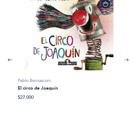
Pablo Bernasconi
El circo de Joaquín
Pablo B
$27.000
Doce c
$26.90