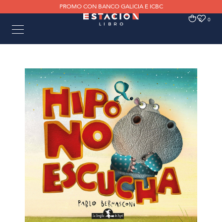
PROMO CON BANCO GALICIA E ICBC
0
0