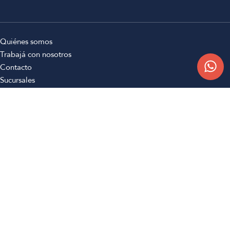
Quiénes somos
Trabajá con nosotros
Contacto
Sucursales
Compra Online
Atención al cliente
Preguntas frecuentes
Términos y condiciones
Botón de arrepentimiento