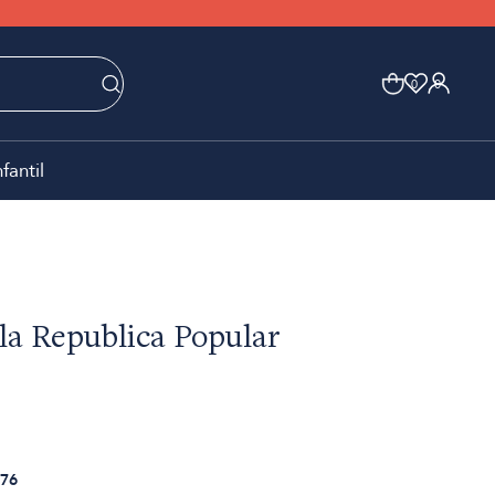
0
0
nfantil
 la Republica Popular
76