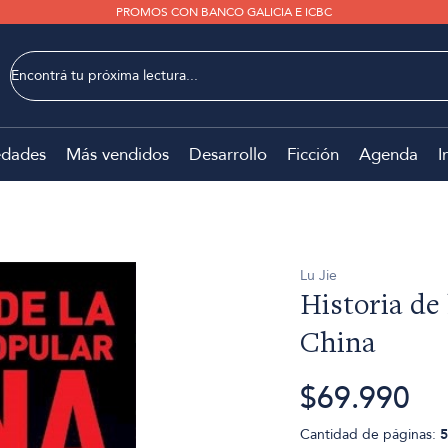
PROMOS CON BANCO GALICIA E ICBC
dades
Más vendidos
Desarrollo
Ficción
Agenda
I
Lu Jie
Historia de
China
$69.990
Cantidad de páginas:
5