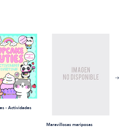
Rued
es - Actividades
$21.
Maravillosas mariposas