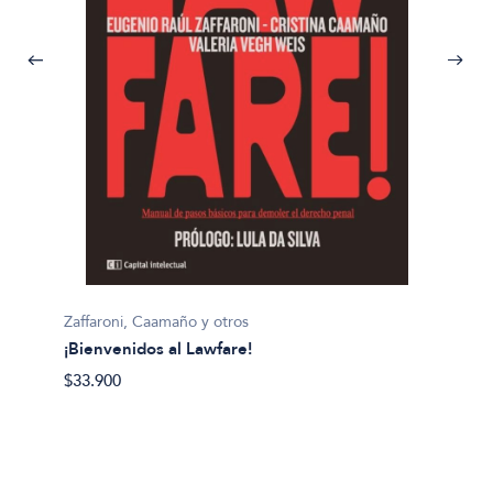
Michel 
¿Adole
$29.40
Zaffaroni, Caamaño y otros
¡Bienvenidos al Lawfare!
$33.900