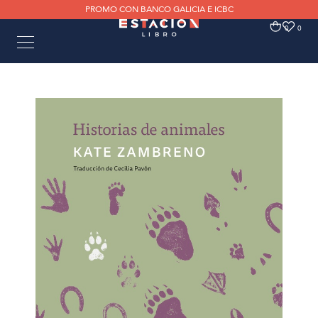
PROMO CON BANCO GALICIA E ICBC
0
0