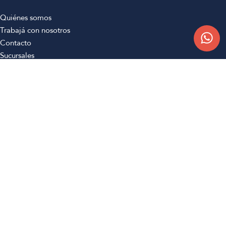
Quiénes somos
Trabajá con nosotros
Contacto
Sucursales
Compra Online
Atención al cliente
Preguntas frecuentes
Términos y condiciones
Botón de arrepentimiento