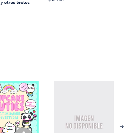
y otros textos
Julio
Poes
$60.