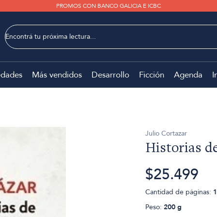
PROMOS CON BANCO GALICIA E ICBC
dades
Más vendidos
Desarrollo
Ficción
Agenda
I
Julio Cortazar
Historias d
$25.499
Cantidad de páginas:
1
Peso:
200 g