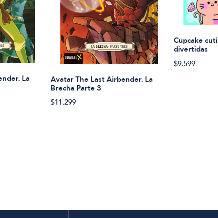
Cupcake cuti
divertidas
$9.599
ender. La
Avatar The Last Airbender. La
Brecha Parte 3
$11.299