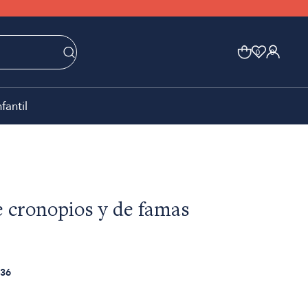
0
0
nfantil
e cronopios y de famas
36