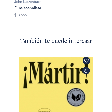
John K
John Katzenbach
El Psic
El psicoanalista
$54.49
$37.999
También te puede interesar