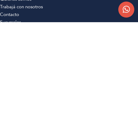
Trabajá con nosotros
Contacto
Sucursales
Compra Online
Atención al cliente
Preguntas frecuentes
Términos y condiciones
Botón de arrepentimiento