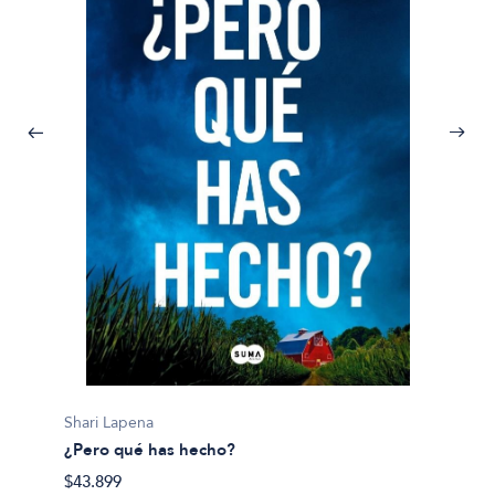
Jurgen
100 Mo
Shari Lapena
$100.9
¿Pero qué has hecho?
$43.899