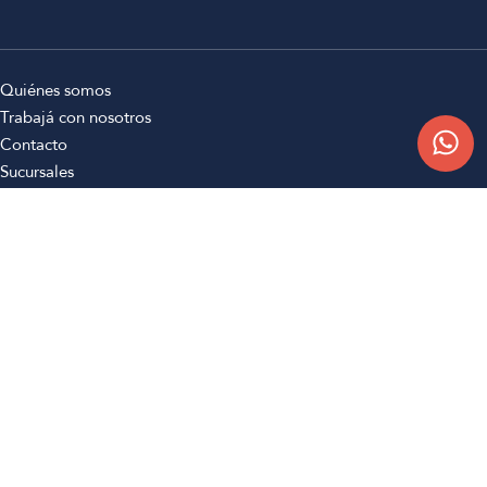
Quiénes somos
Trabajá con nosotros
Contacto
Sucursales
Compra Online
Atención al cliente
Preguntas frecuentes
Términos y condiciones
Botón de arrepentimiento