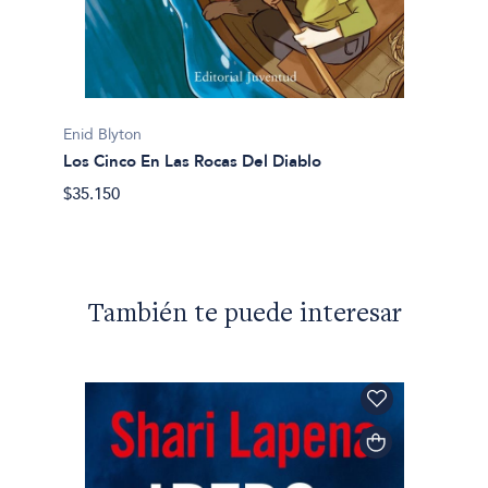
Enid Bl
Enid Blyton
Los ci
Los Cinco En Las Rocas Del Diablo
$23.53
$35.150
También te puede interesar