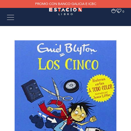
PROMO CON BANCO GALICIA E ICBC
0
0