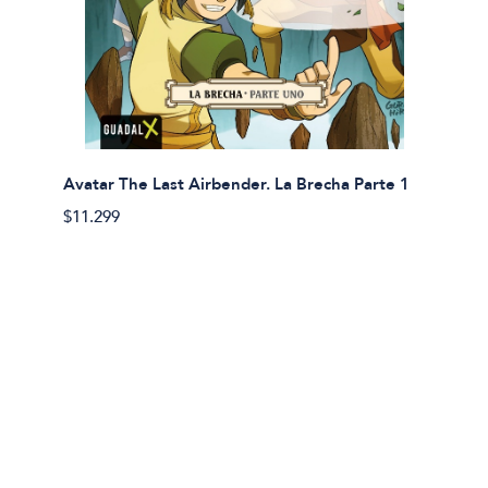
Avatar The Last Airbender. La Brecha Parte 1
Avatar
$11.299
$11.29