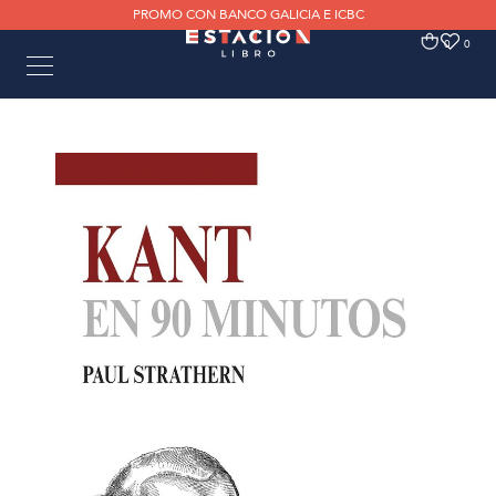
PROMO CON BANCO GALICIA E ICBC
0
0