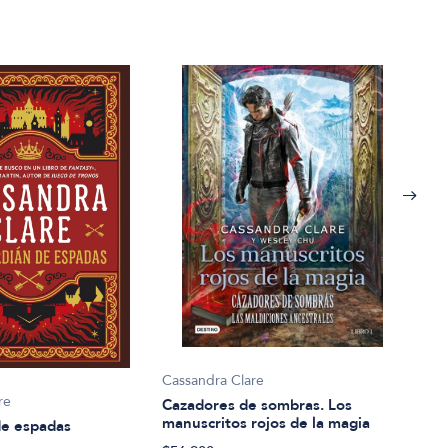
Cassandra Clare
Cass
re
Cazadores de sombras. Los
Caza
manuscritos rojos de la magia
de C
de espadas