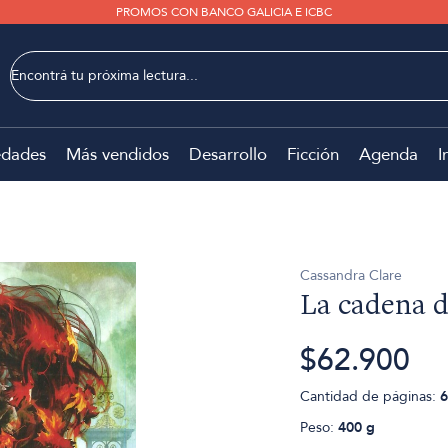
PROMOS CON BANCO GALICIA E ICBC
dades
Más vendidos
Desarrollo
Ficción
Agenda
I
Cassandra Clare
La cadena d
$62.900
Cantidad de páginas:
6
Peso:
400 g