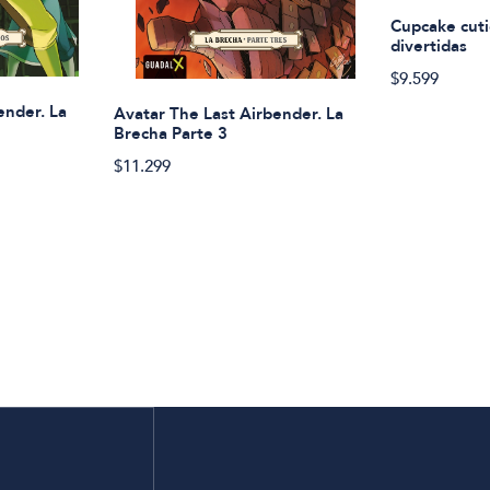
Cupcake cuti
divertidas
$9.599
ender. La
Avatar The Last Airbender. La
Brecha Parte 3
$11.299