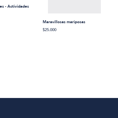
es - Actividades
$21.
Maravillosas mariposas
$25.000