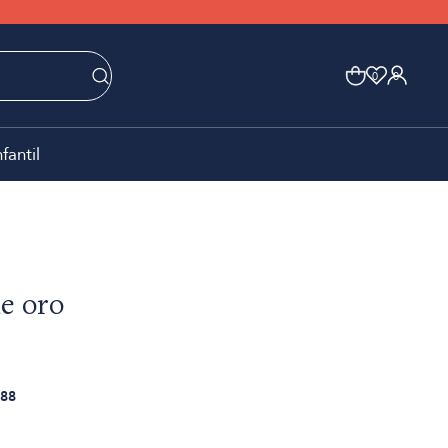
0
0
nfantil
e oro
88