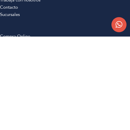
Trabajá con nosotros
Contacto
Sucursales
Compra Online
Atención al cliente
Preguntas frecuentes
Términos y condiciones
Botón de arrepentimiento