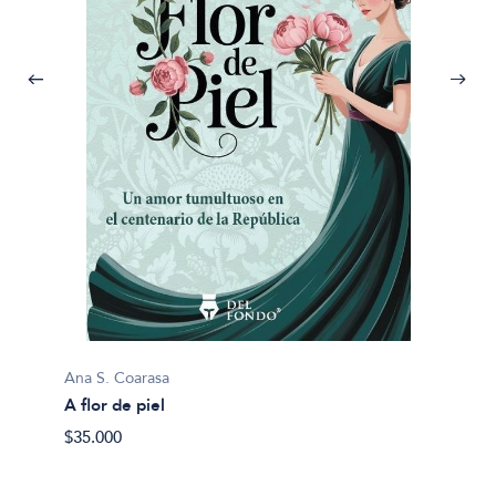
Hobbs, 
Autob
Ana S. Coarasa
$38.00
A flor de piel
$35.000