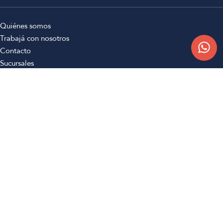
Quiénes somos
Trabajá con nosotros
Contacto
Sucursales
Compra Online
Atención al cliente
Preguntas frecuentes
Términos y condiciones
Botón de arrepentimiento