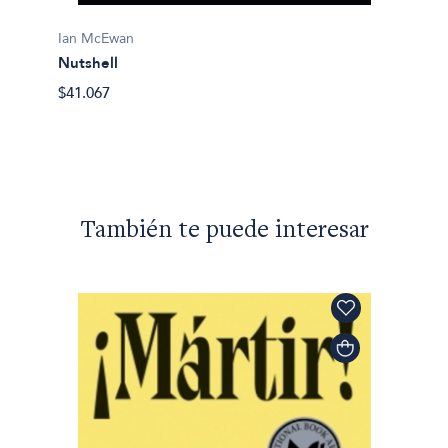
Ian McEwan
Ian Mc
Nutshell
Los pe
$41.067
$28.90
También te puede interesar