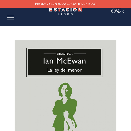
PROMO CON BANCO GALICIA E ICBC
0
0