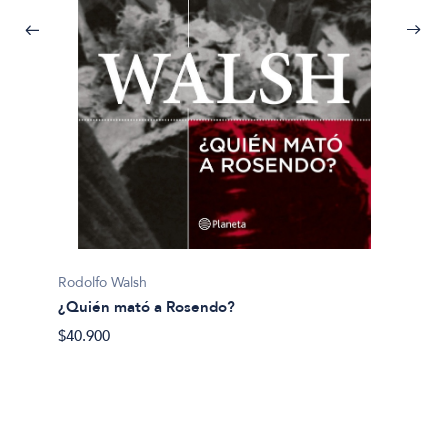
Pijuan, 
Rodolfo Walsh
¿Y si 
¿Quién mató a Rosendo?
$40.50
$40.900