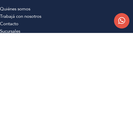
Quiénes somos
Trabajá con nosotros
Contacto
Sucursales
Compra Online
Atención al cliente
Preguntas frecuentes
Términos y condiciones
Botón de arrepentimiento