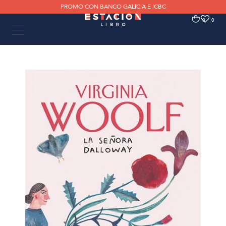
PROMO CON BANCO GALICIA E ICBC
0
0