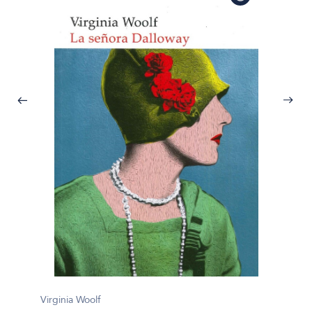
Virginia Woolf
Virgini