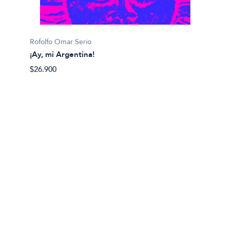
Julián 
Rofolfo Omar Serio
#
¡Ay, mi Argentina!
$14.00
$26.900