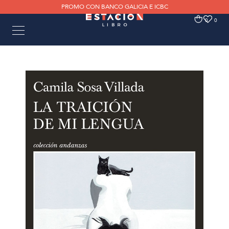
PROMO CON BANCO GALICIA E ICBC
0
0