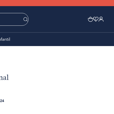
0
0
nfantil
nal
24