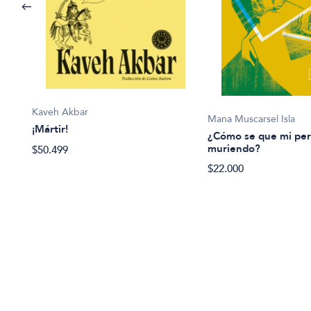
Kaveh Akbar
Mana Muscarsel Isla
¡Mártir!
¿Cómo se que mi per
muriendo?
$50.499
$22.000