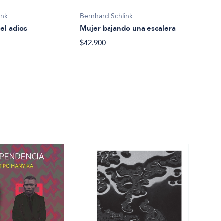
ink
Bernhard Schlink
Bern
el adios
Mujer bajando una escalera
Ment
$42.900
$44.