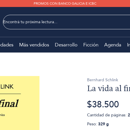
PROMOS CON BANCO GALICIA E ICBC
dades
Más vendidos
Desarrollo
Ficción
Agenda
I
Bernhard Schlink
La vida al fi
$38.500
Cantidad de páginas:
2
Peso:
329 g