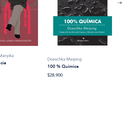
Mark
1002
Manyika
Doeschka Meijsing
cia
$22.
100 % Quimica
$28.900