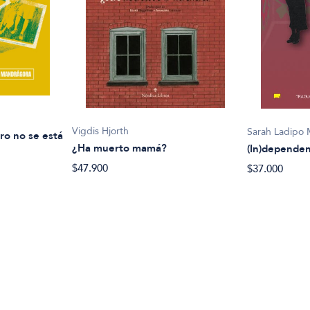
Vigdis Hjorth
Sarah Ladipo 
ro no se está
¿Ha muerto mamá?
(In)dependen
$47.900
$37.000