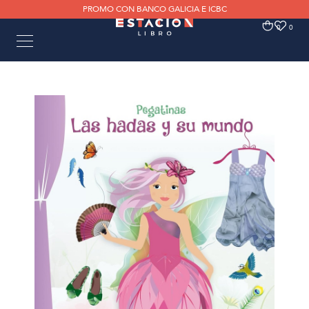
PROMO CON BANCO GALICIA E ICBC
0
0