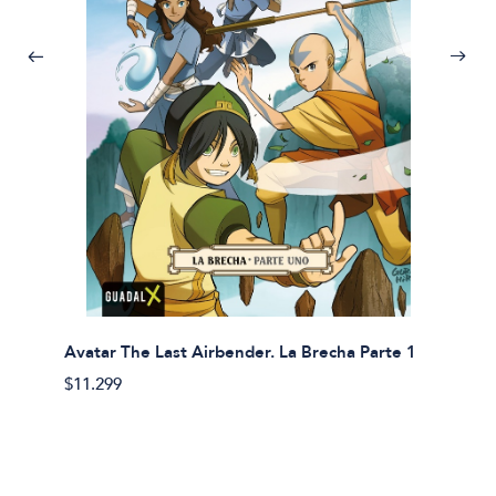
Avatar The Last Airbender. La Brecha Parte 1
Avatar
$11.299
$11.29