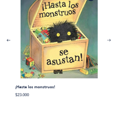
¡Hasta los monstruos!
$23.000
Olivier
Cereci
$23.00