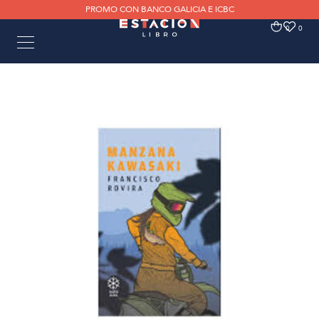
PROMO CON BANCO GALICIA E ICBC
0
0