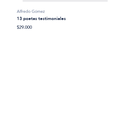
Alfredo Gómez
Marilia
13 poetas testimoniales
20 poe
$29.000
$25.00