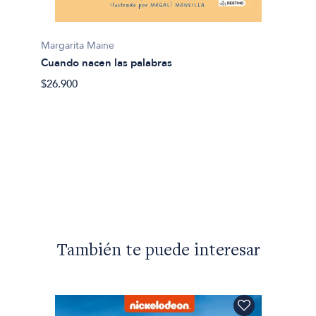
Margarita Maine
Cuando nacen las palabras
$26.900
Margar
El jar
$15.90
También te puede interesar