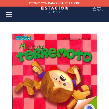
PROMO CON BANCO GALICIA E ICBC
0
0