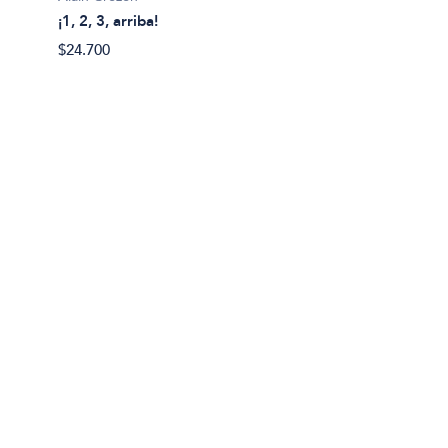
¡1, 2, 3, arriba!
Plim pl
$24.700
¡A bañ
$14.99