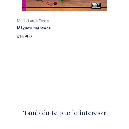
Maria Laura Dede
Mi gato manteca
$16.900
Maria 
Grota 
$19.50
También te puede interesar