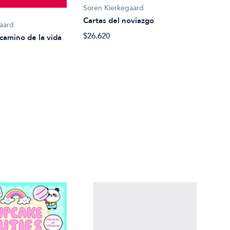
Soren Kierkegaard
Sore
Cartas del noviazgo
Para
aard
¡Juz
$26.620
 camino de la vida
$79.