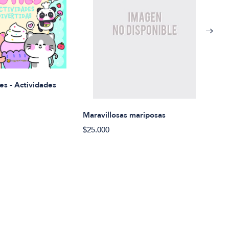
Rued
es - Actividades
$21.
Maravillosas mariposas
$25.000