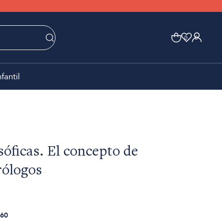
0
0
nfantil
sóficas. El concepto de
rólogos
60