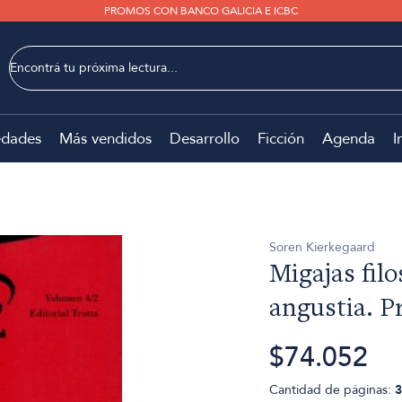
PROMOS CON BANCO GALICIA E ICBC
dades
Más vendidos
Desarrollo
Ficción
Agenda
I
Soren Kierkegaard
Migajas filo
angustia. P
$74.052
Cantidad de páginas:
3