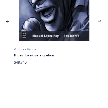
Autores Varios
Blues. La novela grafica
$48.710
Camila 
Doming
$25.00