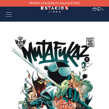
PROMO CON BANCO GALICIA E ICBC
0
0