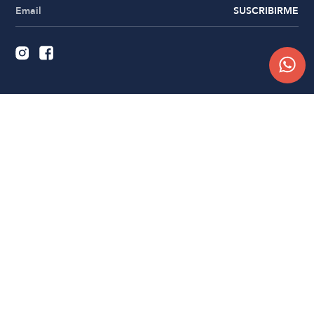
SUSCRIBIRME
Quiénes somos
Trabajá con nosotros
Contacto
Sucursales
Compra Online
Atención al cliente
Preguntas frecuentes