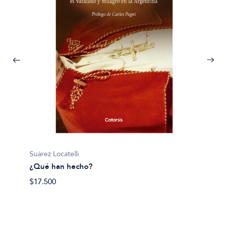
Suárez Locatelli
¿Qué han hecho?
$17.500
Hector 
Ahora 
$38.89