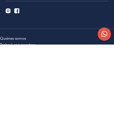
Quiénes somos
Trabajá con nosotros
Contacto
Sucursales
Compra Online
Atención al cliente
Preguntas frecuentes
Términos y condiciones