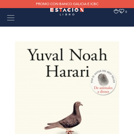
PROMO CON BANCO GALICIA E ICBC
0
0