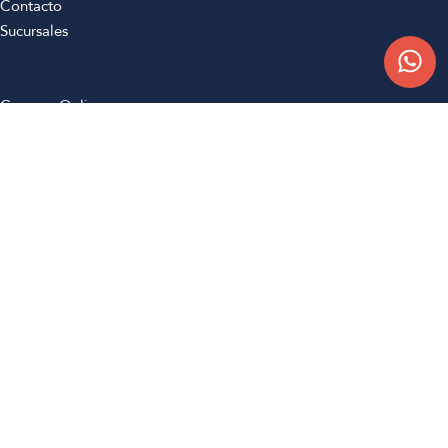
Contacto
Sucursales
Compra Online
Atención al cliente
Preguntas frecuentes
Términos y condiciones
Botón de arrepentimiento