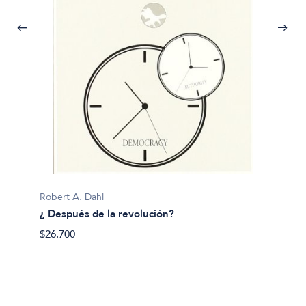
Robert A. Dahl
Gargi B
¿ Después de la revolución?
Corazo
$26.700
$32.00