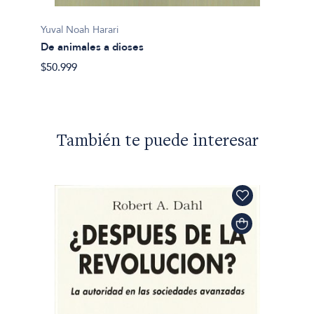
Yuval Noah Harari
Yuval N
De animales a dioses
21 lec
$50.999
$50.99
También te puede interesar