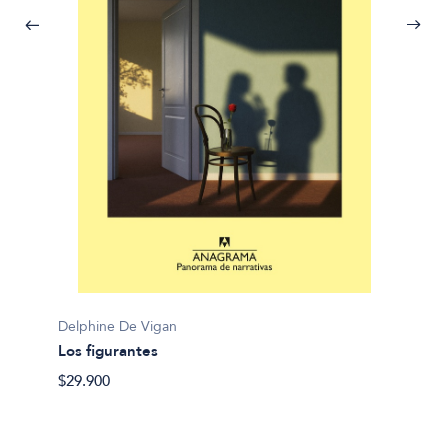
Delphi
Delphine De Vigan
Los re
Los figurantes
$47.90
$29.900