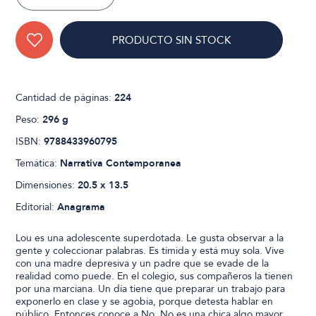
PRODUCTO SIN STOCK
Cantidad de páginas:
224
Peso:
296 g
ISBN:
9788433960795
Temática:
Narrativa Contemporanea
Dimensiones:
20.5 x 13.5
Editorial:
Anagrama
Lou es una adolescente superdotada. Le gusta observar a la
gente y coleccionar palabras. Es tímida y está muy sola. Vive
con una madre depresiva y un padre que se evade de la
realidad como puede. En el colegio, sus compañeros la tienen
por una marciana. Un día tiene que preparar un trabajo para
exponerlo en clase y se agobia, porque detesta hablar en
público. Entonces conoce a No. No es una chica algo mayor