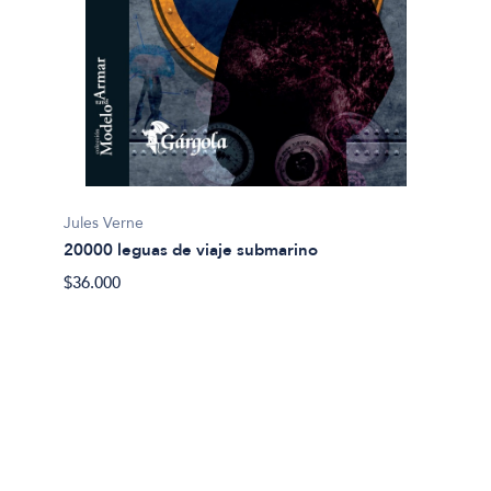
Jules Verne
20000 leguas de viaje submarino
Miguel
$36.000
Abel 
$20.00