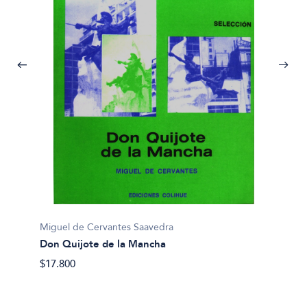
Miguel de Cervantes Saavedra
Don Quijote de la Mancha
$17.800
Miguel
Novela