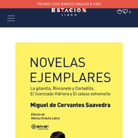
PROMO CON BANCO GALICIA E ICBC
0
0