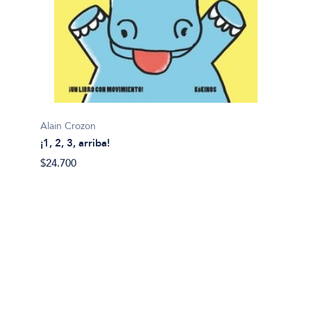
Alain Crozon
¡1, 2, 3, arriba!
Plim pl
$24.700
¡A bañ
$14.99