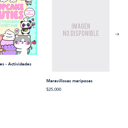
Rued
es - Actividades
$21.
Maravillosas mariposas
$25.000