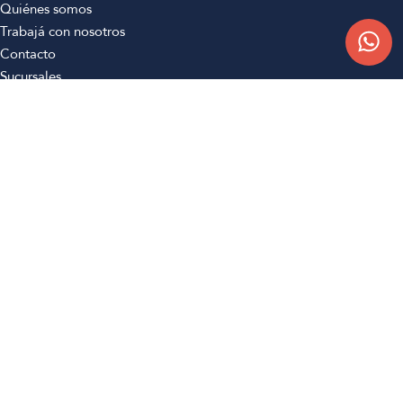
Quiénes somos
Trabajá con nosotros
Contacto
Sucursales
Compra Online
Atención al cliente
Preguntas frecuentes
Términos y condiciones
Botón de arrepentimiento