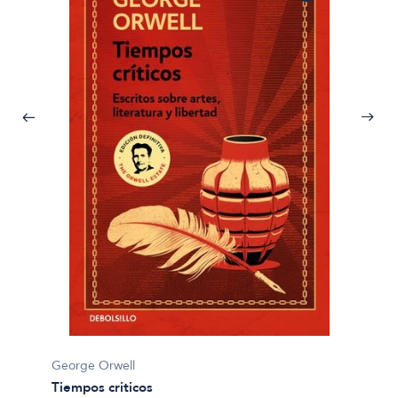
George
El pod
George Orwell
Tiempos criticos
$37.80