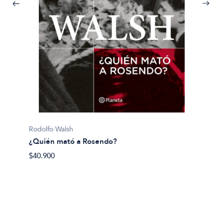
Pijuan, 
Rodolfo Walsh
¿Y si 
¿Quién mató a Rosendo?
$40.50
$40.900