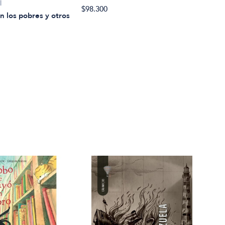
l
$98.300
Geor
 los pobres y otros
Rebe
$25.