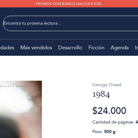
PROMOS CON BANCO GALICIA E ICBC
dades
Más vendidos
Desarrollo
Ficción
Agenda
I
George Orwell
1984
$24.000
Cantidad de páginas:
4
Peso:
500 g