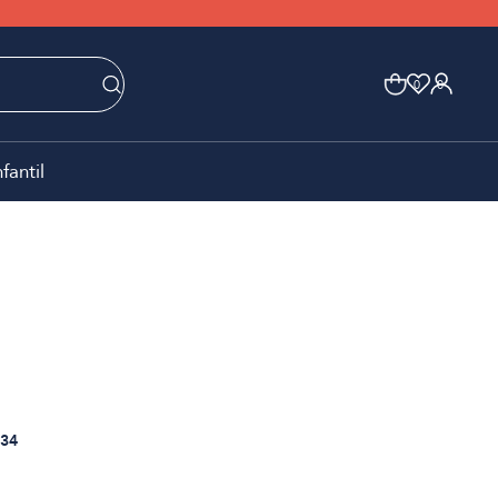
0
0
nfantil
34