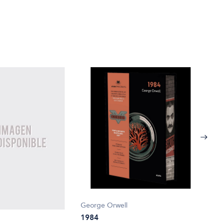
George Orwell
1984