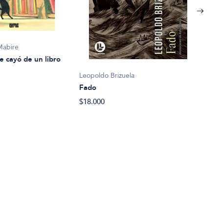
Mabire
e cayó de un libro
Leopoldo Brizuela
Fado
Eliz
$18.000
La c
$27.